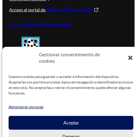
Acceso al portal de
Defensa del Consumidor
Acceso al
Libro de Quejas Online
Gestionar consentimiento de
cookies
SUSTENTABILIDAD
Usamos cookies para guardar o acceder a información del dispositivo.
Aceptarlas nos permite procesar datos de navegación e identificadores únicos
en este sitio. No aceptarlas o retirar el consentimiento puede afectar algunas
funciones.
Este sitio está alojado en
Microsoft Azure
, funcionando
con energía verde.
Administrar opciones
Aceptar
©
2026
Denegar