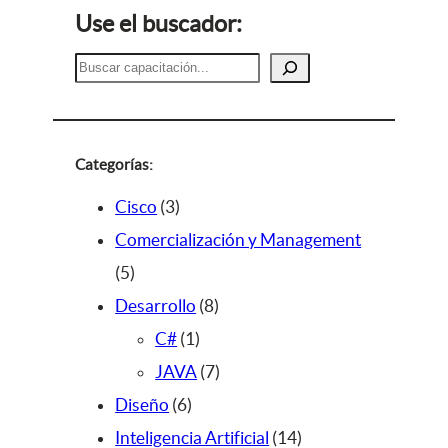
Use el buscador:
B
u
s
c
a
Categorías:
r
3
Cisco
3
p
Comercialización y Management
5
r
5
p
o
8
Desarrollo
8
r
d
1
p
C#
1
o
u
p
r
7
JAVA
7
d
c
6
r
o
p
Diseño
6
u
t
p
o
d
r
1
Inteligencia Artificial
14