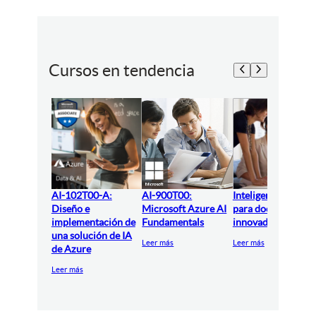
Cursos en tendencia
AI-102T00-A:
AI-900T00:
Inteligencia artifici
Diseño e
Microsoft Azure AI
para docentes
implementación de
Fundamentals
innovadores
una solución de IA
Leer más
Leer más
de Azure
Leer más