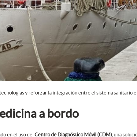
tecnologías y reforzar la integración entre el sistema sanitario
edicina a bordo
ado en el uso del
Centro de Diagnóstico Móvil (CDM)
, una soluc