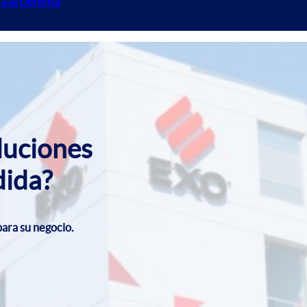
a la Defensa
luciones
dida?
ara su negocio.