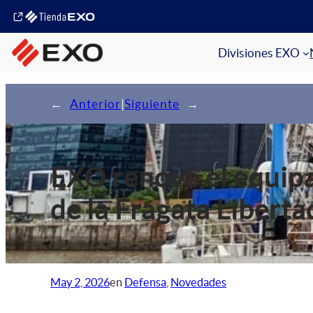
Divisiones EXO
←
Anterior
|
Siguiente
→
EXO renovó el equip
de la Fragata Liberta
May 2, 2026
en
Defensa
, 
Novedades