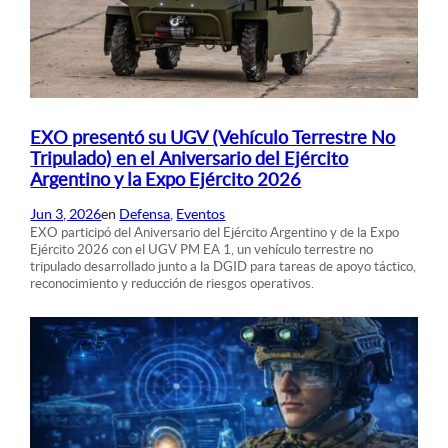
EXO presentó su UGV (Vehículo Terrestre No
Tripulado) en el Aniversario del Ejército
Argentino y la Expo Ejército 2026
Jun 3, 2026
en
Defensa
, 
Eventos
EXO participó del Aniversario del Ejército Argentino y de la Expo
Ejército 2026 con el UGV PM EA 1, un vehículo terrestre no
tripulado desarrollado junto a la DGID para tareas de apoyo táctico,
reconocimiento y reducción de riesgos operativos.